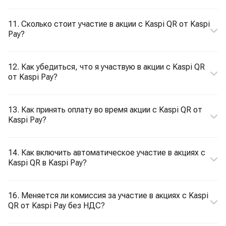
11. Сколько стоит участие в акции c Kaspi QR от Kaspi
Pay?
12. Как убедиться, что я участвую в акции c Kaspi QR
от Kaspi Pay?
13. Как принять оплату во время акции c Kaspi QR от
Kaspi Pay?
14. Как включить автоматическое участие в акциях c
Kaspi QR в Kaspi Pay?
16. Меняется ли комиссия за участие в акциях c Kaspi
QR от Kaspi Pay без НДС?