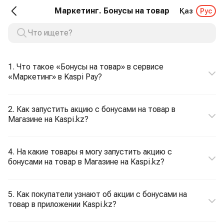
Маркетинг. Бонусы на товар
Қаз
Рус
1. Что такое «Бонусы на товар» в сервисе
«Маркетинг» в Kaspi Pay?
2. Как запустить акцию с бонусами на товар в
Магазине на Kaspi.kz?
4. На какие товары я могу запустить акцию с
бонусами на товар в Магазине на Kaspi.kz?
5. Как покупатели узнают об акции с бонусами на
товар в приложении Kaspi.kz?