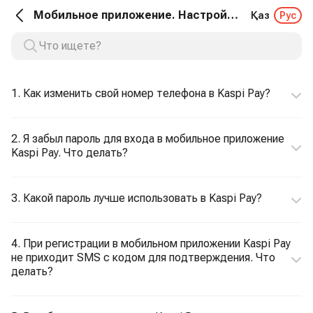
Мобильное приложение. Настройки и безопасность
Қаз
Рус
1. Как изменить свой номер телефона в Kaspi Pay?
2. Я забыл пароль для входа в мобильное приложение
Kaspi Pay. Что делать?
3. Какой пароль лучше использовать в Kaspi Pay?
4. При регистрации в мобильном приложении Kaspi Pay
не приходит SMS c кодом для подтверждения. Что
делать?