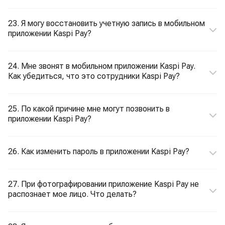
23. Я могу восстановить учетную запись в мобильном
приложении Kaspi Pay?
24. Мне звонят в мобильном приложении Kaspi Pay.
Как убедиться, что это сотрудники Kaspi Pay?
25. По какой причине мне могут позвонить в
приложении Kaspi Pay?
26. Как изменить пароль в приложении Kaspi Pay?
27. При фотографировании приложение Kaspi Pay не
распознает мое лицо. Что делать?