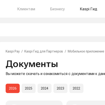
Клиентам
Бизнесу
Kaspi Гид
Kaspi Pay
/
Kaspi Гид для Партнеров
/
Мобильное приложение
Документы
Вы можете скачать и ознакомиться с документами к дан
2026
2025
2024
2023
2022