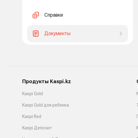
Справки
Документы
Продукты Kaspi.kz
Kaspi Gold
Kaspi Gold для ребенка
Kaspi Red
Kaspi Депозит