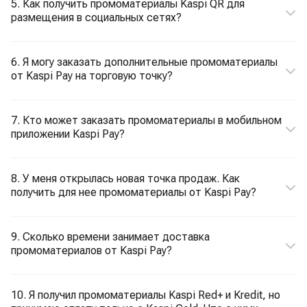
5. Как получить промоматериалы Kaspi QR для
размещения в социальных сетях?
6. Я могу заказать дополнительные промоматериалы
от Kaspi Pay на торговую точку?
7. Кто может заказать промоматериалы в мобильном
приложении Kaspi Pay?
8. У меня открылась новая точка продаж. Как
получить для нее промоматериалы от Kaspi Pay?
9. Сколько времени занимает доставка
промоматериалов от Kaspi Pay?
10. Я получил промоматериалы Kaspi Red+ и Kredit, но