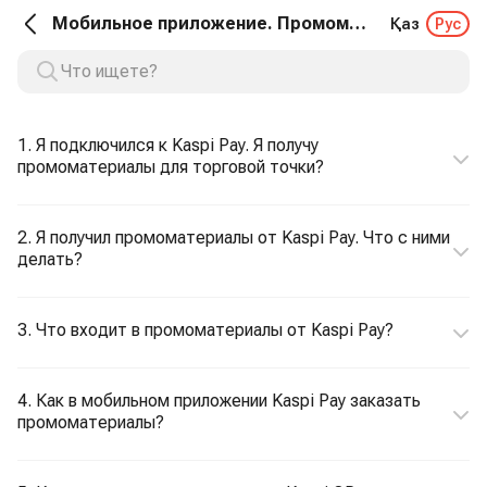
Мобильное приложение. Промоматериалы
Қаз
Рус
1. Я подключился к Kaspi Pay. Я получу
промоматериалы для торговой точки?
2. Я получил промоматериалы от Kaspi Pay. Что с ними
делать?
3. Что входит в промоматериалы от Kaspi Pay?
4. Как в мобильном приложении Kaspi Pay заказать
промоматериалы?