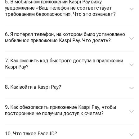
5. В мобильном приложении Kaspi Pay вижу
уведомление «Ваш телефон не соответствует
требованиям безопасности». Что это означает?
6. Я потерял телефон, на котором было установлено
мобильное приложение Kaspi Pay. Что делать?
7. Как сменить код быстрого доступа в приложении
Kaspi Pay?
8. Как войти в Kaspi Pay?
9. Как обезопасить приложение Kaspi Pay, чтобы
посторонние не получили доступ к счетам?
10. Что такое Face ID?