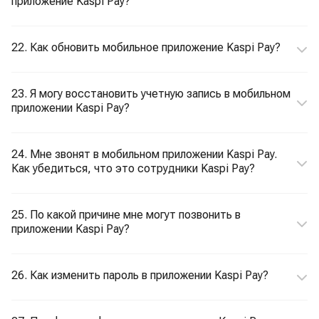
приложение Kaspi Pay?
22. Как обновить мобильное приложение Kaspi Pay?
23. Я могу восстановить учетную запись в мобильном
приложении Kaspi Pay?
24. Мне звонят в мобильном приложении Kaspi Pay.
Как убедиться, что это сотрудники Kaspi Pay?
25. По какой причине мне могут позвонить в
приложении Kaspi Pay?
26. Как изменить пароль в приложении Kaspi Pay?