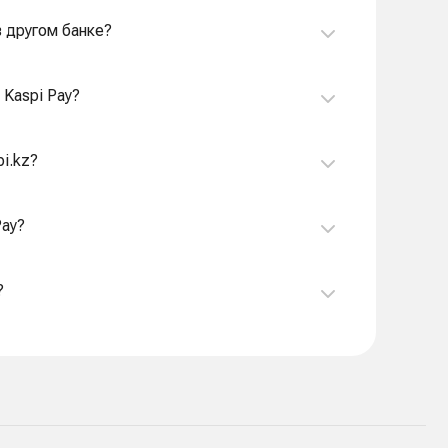
в другом банке?
 Kaspi Pay?
pi.kz?
Pay?
?