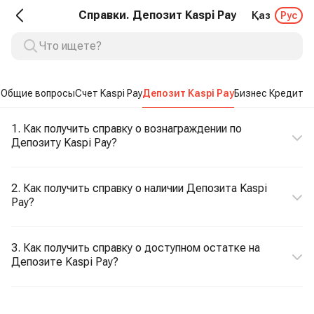
Справки. Депозит Kaspi Pay
Қаз
Рус
Общие вопросы
Счет Kaspi Pay
Депозит Kaspi Pay
Бизнес Кредит
1. Как получить справку о вознаграждении по
Депозиту Kaspi Pay?
2. Как получить справку о наличии Депозита Kaspi
Pay?
3. Как получить справку о доступном остатке на
Депозите Kaspi Pay?