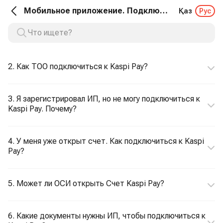
Мобильное приложение. Подключение
Қаз
Рус
2. Как ТОО подключиться к Kaspi Pay?
3. Я зарегистрировал ИП, но не могу подключиться к
Kaspi Pay. Почему?
4. У меня уже открыт счет. Как подключиться к Kaspi
Pay?
5. Может ли ОСИ открыть Счет Kaspi Pay?
6. Какие документы нужны ИП, чтобы подключиться к