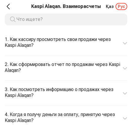
Kaspi Alaqan. Взаиморасчеты
Қаз
Рус
1. Как кассиру просмотреть свои продажи через
Kaspi Alaqan?
2. Как сформировать отчет по продажам через Kaspi
Alaqan?
3. Как посмотреть информацию о продажах через
Kaspi Alaqan?
4. Когда я получу деньги за оплату, принятую через
Kaspi Alaqan?