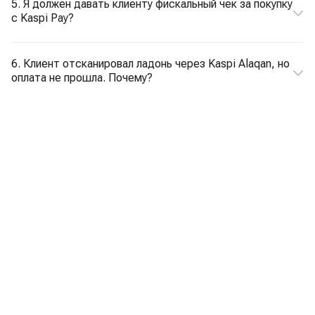
5. Я должен давать клиенту фискальный чек за покупку
с Kaspi Pay?
6. Клиент отсканировал ладонь через Kaspi Alaqan, но
оплата не прошла. Почему?