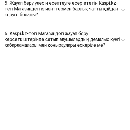
5. Жауап беру үлесін есептеуге әсер ететін Kaspi.kz-
тегі Магазиндегі клиенттермен барлық чатты қайдан
көруге болады?
6. Kaspi.kz-тегі Магазиндегі жауап беру
көрсеткіштерінде сатып алушылардың демалыс күнгі
хабарламалары мен қоңыраулары ескеріле ме?