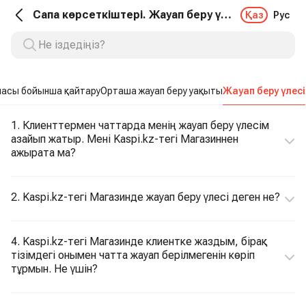
Cапа көрсеткіштері. Жауап беру үлесі
Қаз
Рус
пасы бойынша қайтару
Орташа жауап беру уақыты
Жауап беру үлесі
1. Клиенттермен чаттарда менің жауап беру үлесім
азайып жатыр. Мені Kaspi.kz-тегі Магазиннен
ажырата ма?
2. Kaspi.kz-тегі Магазинде жауап беру үлесі деген не?
4. Kaspi.kz-тегі Магазинде клиентке жаздым, бірақ
тізімдегі онымен чатта жауап берілмегенін көріп
тұрмын. Не үшін?