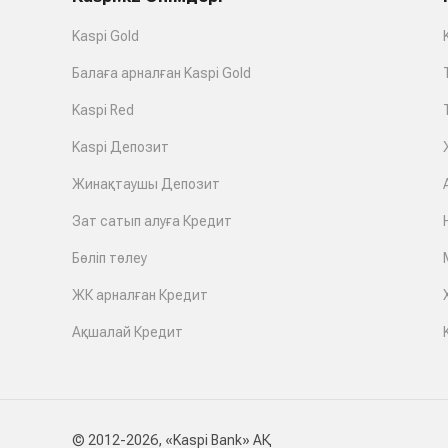
Kaspi Gold
Балаға арналған Kaspi Gold
Kaspi Red
Kaspi Депозит
Жинақтаушы Депозит
Зат сатып алуға Кредит
Бөліп төлеу
ЖК арналған Кредит
Ақшалай Кредит
© 2012-2026, «Kaspi Bank» АҚ