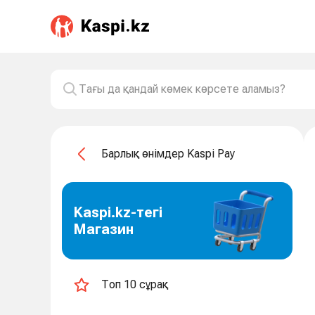
Барлық өнімдер Kaspi Pay
Kaspi.kz-тегі
Магазин
Топ 10 сұрақ