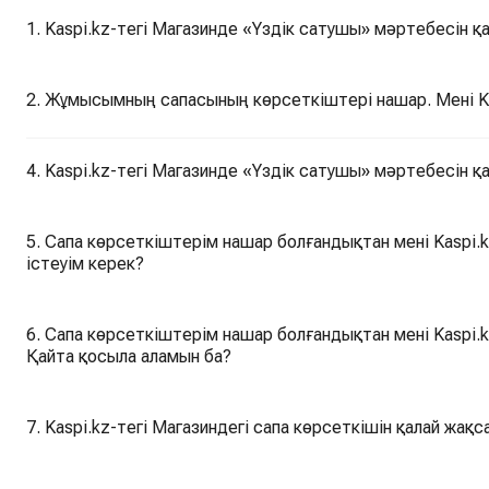
1. Kaspi.kz-тегі Магазинде «Үздік сатушы» мәртебесін қ
2. Жұмысымның сапасының көрсеткіштері нашар. Мені K
4. Kaspi.kz-тегі Магазинде «Үздік сатушы» мәртебесін қ
5. Сапа көрсеткіштерім нашар болғандықтан мені Kaspi.
істеуім керек?
6. Сапа көрсеткіштерім нашар болғандықтан мені Kaspi.
Қайта қосыла аламын ба?
7. Kaspi.kz-тегі Магазиндегі сапа көрсеткішін қалай жақ