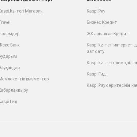
Kaspi.kz-тегі Магазин
Kaspi Pay
Travel
Бизнес Кредит
Төлемдер
ЖК арналған Кредит
Жеке Банк
Kaspi.kz-тегі интернет-
зат сату
Аударым
Kaspi.kz-те төлем қабы
Науқандар
Kaspi Гид
Мемлекеттік қызметтер
Kaspi Pay серіктесінің ка
Хабарландыру
Kaspi Гид