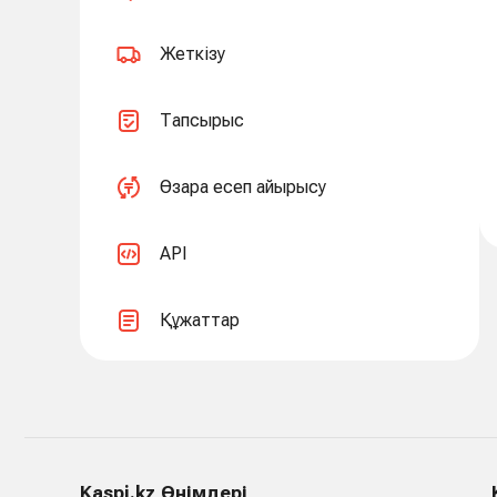
Жеткізу
Тапсырыс
Өзара есеп айырысу
API
Құжаттар
Kaspi.kz Өнімдері