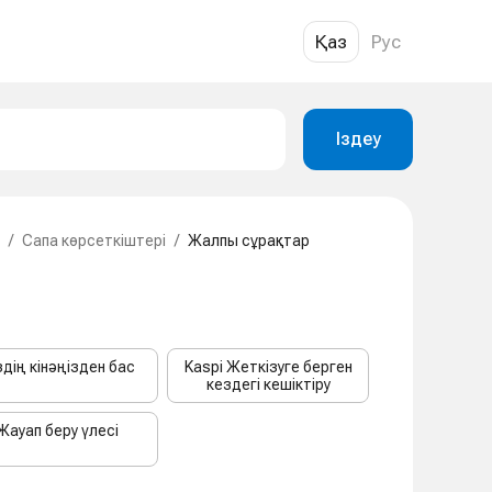
Қаз
Рус
Іздеу
/
Cапа көрсеткіштері
/
Жалпы сұрақтар
здің кінәңізден бас
Kaspi Жеткізуге берген
кездегі кешіктіру
Жауап беру үлесі