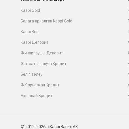
Kaspi Gold
Балаға арналған Kaspi Gold
Kaspi Red
Kaspi Депозит
Жинақтаушы Депозит
Зат сатып алуға Кредит
Бөліп төлеу
ЖК арналған Кредит
Ақшалай Кредит
© 2012-2026, «Kaspi Bank» АҚ