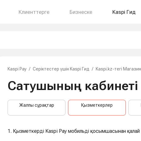
Клиенттерге
Бизнеске
Kaspi Гид
Kaspi Pay
/
Серіктестер үшін Kaspi Гид
/
Kaspi.kz-тегі Магазин
Сатушының кабинеті
Жалпы сұрақтар
Қызметкерлер
1. Қызметкерді Kaspi Pay мобильді қосымшасынан қалай