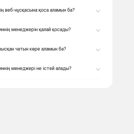
нің веб-нұсқасына қоса аламын ба?
зиннің менеджерін қалай қосады?
зысқан чатын көре аламын ба?
Магазиннің менеджері не істей алады?