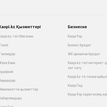
Kaspi.kz Қызметтері
Бизнеске
Kaspi.kz-тегі Магазин
Kaspi Pay
Travel
Бизнес Кредит
Төлемдер
ЖК арналған Кредит
Жеке Банк
Kaspi.kz-тегі интернет-
зат сату
Аударым
Kaspi.kz-те төлем қабы
Науқандар
Kaspi Гид
Мемлекеттік қызметтер
Kaspi Pay серіктесінің ка
Хабарландыру