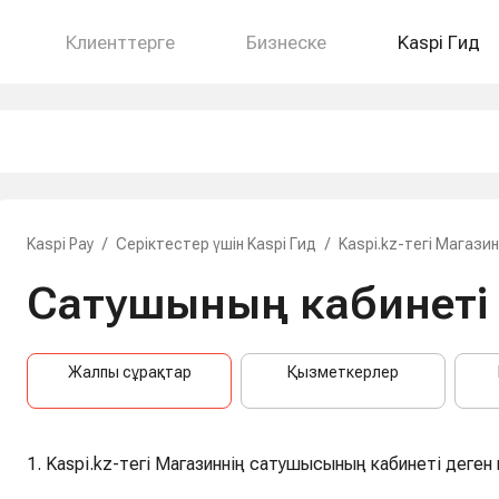
Клиенттерге
Бизнеске
Kaspi Гид
Kaspi Pay
/
Серіктестер үшін Kaspi Гид
/
Kaspi.kz-тегі Магазин
Сатушының кабинеті
Жалпы сұрақтар
Қызметкерлер
1. Kaspi.kz-тегі Магазиннің сатушысының кабинеті деген 