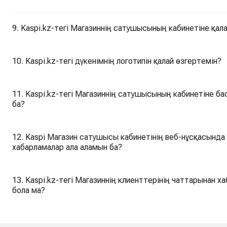
9. Kaspi.kz-тегі Магазиннің сатушысының кабинетіне қала
10. Kaspi.kz-тегі дүкенімнің логотипін қалай өзгертемін?
11. Kaspi.kz-тегі Магазиннің сатушысының кабинетіне ба
ба?
12. Kaspi Магазин сатушысы кабинетінің веб-нұсқасынд
хабарламалар ала аламын ба?
13. Kaspi.kz-тегі Магазиннің клиенттерінің чаттарынан 
бола ма?