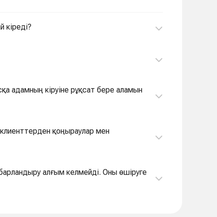
й кіреді?
сқа адамның кіруіне рұқсат бере аламын
а клиенттерден қоңыраулар мен
хабарландыру алғым келмейді. Оны өшіруге