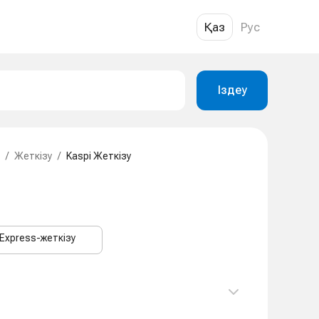
Қаз
Рус
Іздеу
/
Жеткізу
/
Kaspi Жеткізу
Express-жеткізу