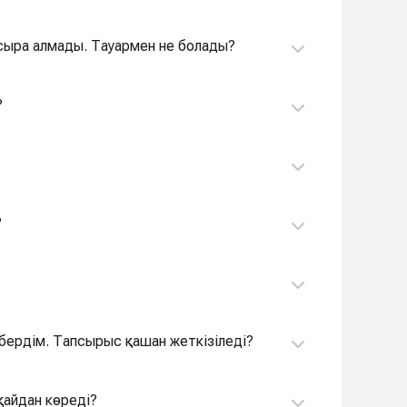
псыра алмады. Тауармен не болады?
?
?
бердім. Тапсырыс қашан жеткізіледі?
қайдан көреді?