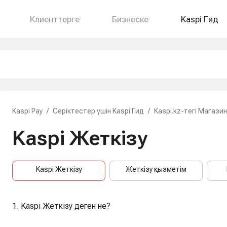
Клиенттерге
Бизнеске
Kaspi Гид
Kaspi Pay
/
Серіктестер үшін Kaspi Гид
/
Kaspi.kz-тегі Магазин
Kaspi Жеткізу
Kaspi Жеткізу
Жеткізу қызметім
1. Kaspi Жеткізу деген не?