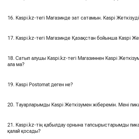
16. Kaspi.kz-тегі Магазинде зат сатамын. Kaspi Жеткізуд
17. Kaspi.kz-тегі Магазинде Қазақстан бойынша Kaspi Же
18. Сатып алушы Kaspi.kz-тегі Магазиннен Kaspi Жеткізум
ала ма?
19. Kaspi Postomat деген не?
20. Тауарларымды Kaspi Жеткізумен жіберемін. Мені пи
21. Kaspi.kz-тің қабылдау орнына тапсырыстарымды пика
қалай қосады?