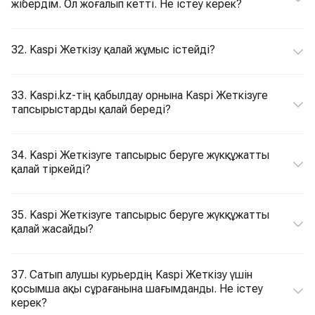
жібердім. Ол жоғалып кетті. Не істеу керек?
32. Kaspi Жеткізу қалай жұмыс істейді?
33. Kaspi.kz-тің қабылдау орнына Kaspi Жеткізуге
тапсырыстарды қалай береді?
34. Kaspi Жеткізуге тапсырыс беруге жүкқұжатты
қалай тіркейді?
35. Kaspi Жеткізуге тапсырыс беруге жүкқұжатты
қалай жасайды?
37. Сатып алушы курьердің Kaspi Жеткізу үшін
қосымша ақы сұрағанына шағымданды. Не істеу
керек?