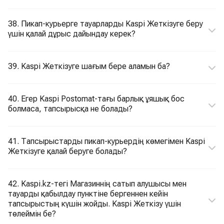
38. Пикап-курьерге тауарларды Kaspi Жеткізуге беру
үшін қалай дұрыс дайындау керек?
39. Kaspi Жеткізуге шағым бере аламын ба?
40. Егер Kaspi Postomat-тағы барлық ұяшық бос
болмаса, тапсырысқа не болады?
41. Тапсырыстарды пикап-курьердің көмегімен Kaspi
Жеткізуге қалай беруге болады?
42. Kaspi.kz-тегі Магазиннің сатып алушысы мен
тауарды қабылдау пунктіне бергеннен кейін
тапсырыстың күшін жойды. Kaspi Жеткізу үшін
төлеймін бе?