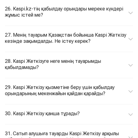
26. Kaspi.kz-тің қабылдау орындары мереке күндері
жұмыс істей ме?
27. Менің тауарым Қазақстан бойынша Kaspi Жеткізу
кезінде зақымдалды. Не істеу керек?
28. Kaspi Жеткізуге неге менің тауарымды
қабылдамады?
29. Kaspi Жеткізу қызметіне беру үшін қабылдау
орындарының мекенжайын қайдан қарайды?
30. Kaspi Жеткізу қанша тұрады?
31. Сатып алушыға тауарды Kaspi Жеткізу арқылы