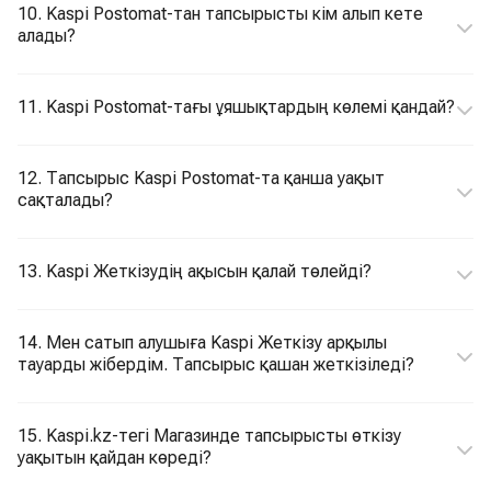
10. Kaspi Postomat-тан тапсырысты кім алып кете
алады?
11. Kaspi Postomat-тағы ұяшықтардың көлемі қандай?
12. Тапсырыс Kaspi Postomat-та қанша уақыт
сақталады?
13. Kaspi Жеткізудің ақысын қалай төлейді?
14. Мен сатып алушыға Kaspi Жеткізу арқылы
тауарды жібердім. Тапсырыс қашан жеткізіледі?
15. Kaspi.kz-тегі Магазинде тапсырысты өткізу
уақытын қайдан көреді?