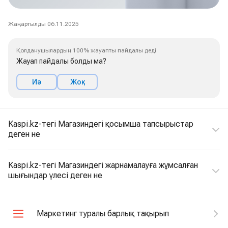
Жаңартылды 06.11.2025
Қолданушылардың 100% жауапты пайдалы деді
Жауап пайдалы болды ма?
Иә
Жоқ
Kaspi.kz-тегі Магазиндегі қосымша тапсырыстар
деген не
Kaspi.kz-тегі Магазиндегі жарнамалауға жұмсалған
шығындар үлесі деген не
Маркетинг туралы барлық тақырып