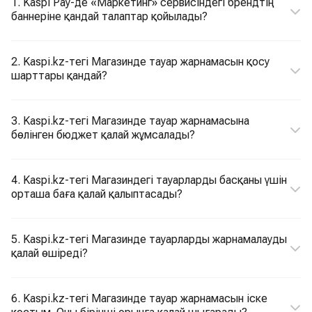
1. Kaspi Pay-де «Маркетинг» сервисіндегі брендтің
баннеріне қандай талаптар қойылады?
2. Kaspi.kz-тегі Магазинде тауар жарнамасын қосу
шарттары қандай?
3. Kaspi.kz-тегі Магазинде тауар жарнамасына
бөлінген бюджет қалай жұмсалады?
4. Kaspi.kz-тегі Магазиндегі тауарларды басқаны үшін
орташа баға қалай қалыптасады?
5. Kaspi.kz-тегі Магазинде тауарларды жарнамалауды
қалай өшіреді?
6. Kaspi.kz-тегі Магазинде тауар жарнамасын іске