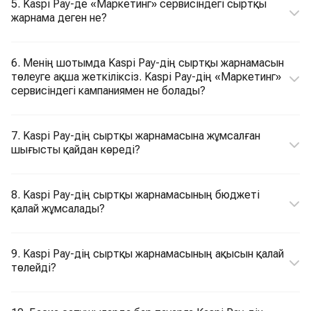
5. Kaspi Pay-де «Маркетинг» сервисіндегі сыртқы
жарнама деген не?
6. Менің шотымда Kaspi Pay-дің сыртқы жарнамасын
төлеуге ақша жеткіліксіз. Kaspi Pay-дің «Маркетинг»
сервисіндегі кампаниямен не болады?
7. Kaspi Pay-дің сыртқы жарнамасына жұмсалған
шығысты қайдан көреді?
8. Kaspi Pay-дің сыртқы жарнамасының бюджеті
қалай жұмсалады?
9. Kaspi Pay-дің сыртқы жарнамасының ақысын қалай
төлейді?