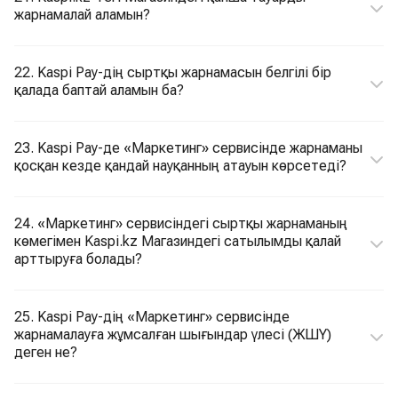
жарнамалай аламын?
22. Kaspi Pay-дің сыртқы жарнамасын белгілі бір
қалада баптай аламын ба?
23. Kaspi Pay-де «Маркетинг» сервисінде жарнаманы
қосқан кезде қандай науқанның атауын көрсетеді?
24. «Маркетинг» сервисіндегі сыртқы жарнаманың
көмегімен Kaspi.kz Магазиндегі сатылымды қалай
арттыруға болады?
25. Kaspi Pay-дің «Маркетинг» сервисінде
жарнамалауға жұмсалған шығындар үлесі (ЖШҮ)
деген не?