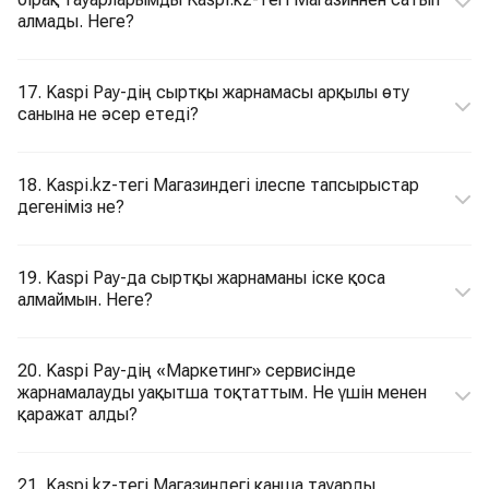
алмады. Неге?
17. Kaspi Pay-дің сыртқы жарнамасы арқылы өту
санына не әсер етеді?
18. Kaspi.kz-тегі Магазиндегі ілеспе тапсырыстар
дегеніміз не?
19. Kaspi Pay-да сыртқы жарнаманы іске қоса
алмаймын. Неге?
20. Kaspi Pay-дің «Маркетинг» сервисінде
жарнамалауды уақытша тоқтаттым. Не үшін менен
қаражат алды?
21. Kaspi.kz-тегі Магазиндегі қанша тауарды