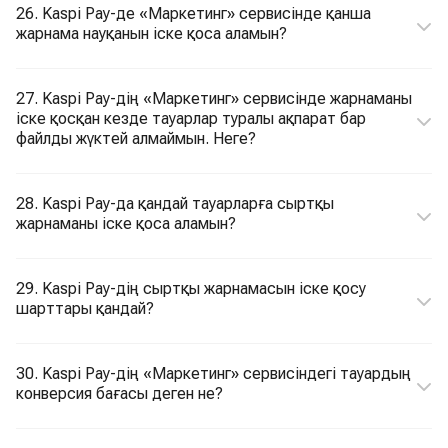
26. Kaspi Pay-де «Маркетинг» сервисінде қанша
жарнама науқанын іске қоса аламын?
27. Kaspi Pay-дің «Маркетинг» сервисінде жарнаманы
іске қосқан кезде тауарлар туралы ақпарат бар
файлды жүктей алмаймын. Неге?
28. Kaspi Pay-да қандай тауарларға сыртқы
жарнаманы іске қоса аламын?
29. Kaspi Pay-дің сыртқы жарнамасын іске қосу
шарттары қандай?
30. Kaspi Pay-дің «Маркетинг» сервисіндегі тауардың
конверсия бағасы деген не?