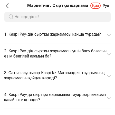
Маркетинг. Сыртқы жарнама
Қаз
Рус
1. Kaspi Pay-дің сыртқы жарнамасы қанша тұрады?
2. Kaspi Pay-дің сыртқы жарнамасы үшін басу бағасын
өзім белгілей аламын ба?
3. Сатып алушылар Kaspi.kz Магазиндегі тауарымның
жарнамасын қайдан көреді?
4. Kaspi Pay-да сыртқы жарнаманы тауар жарнамасын
қалай іске қосады?