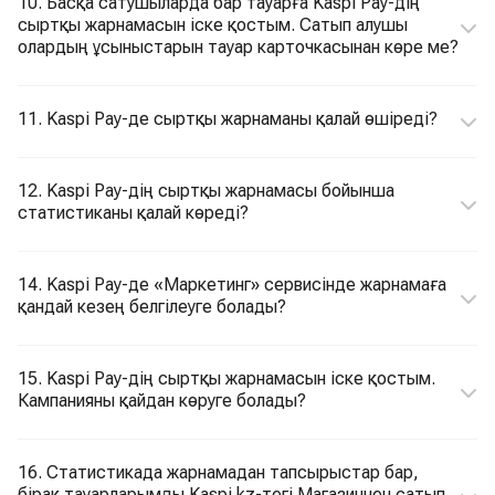
10. Басқа сатушыларда бар тауарға Kaspi Pay-дің
сыртқы жарнамасын іске қостым. Сатып алушы
олардың ұсыныстарын тауар карточкасынан көре ме?
11. Kaspi Pay-де сыртқы жарнаманы қалай өшіреді?
12. Kaspi Pay-дің сыртқы жарнамасы бойынша
статистиканы қалай көреді?
14. Kaspi Pay-де «Маркетинг» сервисінде жарнамаға
қандай кезең белгілеуге болады?
15. Kaspi Pay-дің сыртқы жарнамасын іске қостым.
Кампанияны қайдан көруге болады?
16. Статистикада жарнамадан тапсырыстар бар,
бірақ тауарларымды Kaspi.kz-тегі Магазиннен сатып