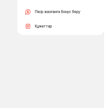
Пікір жазғанға бонус беру
Құжаттар