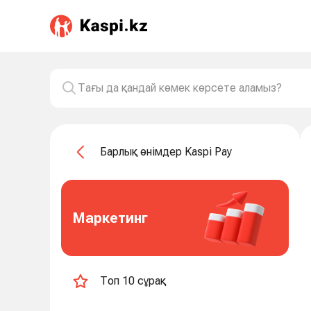
Барлық өнімдер Kaspi Pay
Маркетинг
Топ 10 сұрақ