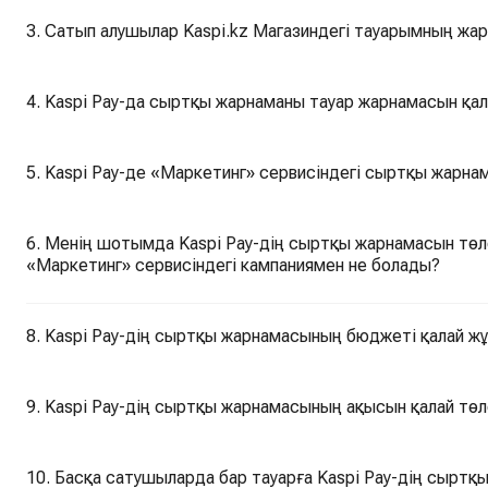
3. Сатып алушылар Kaspi.kz Магазиндегі тауарымның жа
4. Kaspi Pay-да сыртқы жарнаманы тауар жарнамасын қал
5. Kaspi Pay-де «Маркетинг» сервисіндегі сыртқы жарнам
6. Менің шотымда Kaspi Pay-дің сыртқы жарнамасын төлеу
«Маркетинг» сервисіндегі кампаниямен не болады?
8. Kaspi Pay-дің сыртқы жарнамасының бюджеті қалай ж
9. Kaspi Pay-дің сыртқы жарнамасының ақысын қалай төл
10. Басқа сатушыларда бар тауарға Kaspi Pay-дің сырт