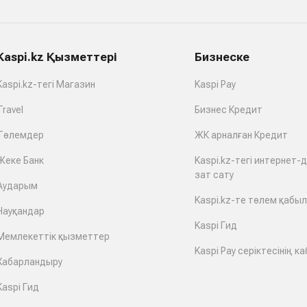
Kaspi.kz Қызметтері
Бизнеске
Kaspi.kz-тегі Магазин
Kaspi Pay
Travel
Бизнес Кредит
Төлемдер
ЖК арналған Кредит
Жеке Банк
Kaspi.kz-тегі интернет-
зат сату
Аударым
Kaspi.kz-те төлем қабы
Науқандар
Kaspi Гид
Мемлекеттік қызметтер
Kaspi Pay серіктесінің ка
Хабарландыру
Kaspi Гид