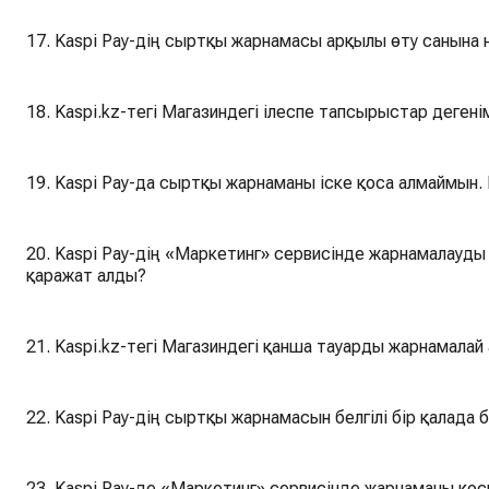
17. Kaspi Pay-дің сыртқы жарнамасы арқылы өту санына 
18. Kaspi.kz-тегі Магазиндегі ілеспе тапсырыстар дегені
19. Kaspi Pay-да сыртқы жарнаманы іске қоса алмаймын.
20. Kaspi Pay-дің «Маркетинг» сервисінде жарнамалауд
қаражат алды?
21. Kaspi.kz-тегі Магазиндегі қанша тауарды жарнамалай
22. Kaspi Pay-дің сыртқы жарнамасын белгілі бір қалада 
23. Kaspi Pay-де «Маркетинг» сервисінде жарнаманы қос