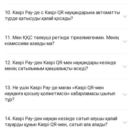
10. Kaspi Pay-де c Kaspi QR науқандарына автоматты
түрде қатысуды қалай қосады?
11. Мен ҚҚС төлеуші ретінде тіркелмегенмін. Менің
комиссиям азаяды ма?
12. Kaspi Pay-ден Kaspi QR-мен науқандары кезінде
менің сатылымым қаншалықты өседі?
13. Не үшін Kaspi Pay-де маған «Kaspi QR-мен
науқанға қосылу қолжетімсіз» хабарламасы шығып
тұр?
14. Kaspi Pay-ден науқан кезінде сатып алушы қалай
тауарды құнын Kaspi QR-мен, сатып ала алады?