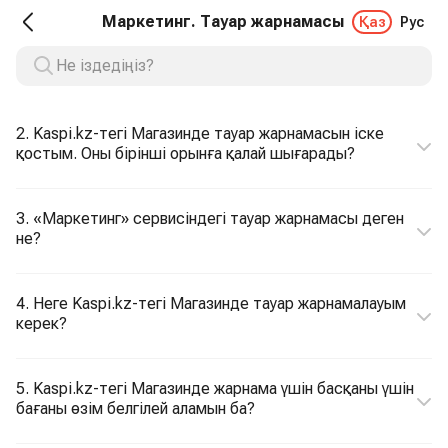
Маркетинг. Тауар жарнамасы
Қаз
Рус
2. Kaspi.kz-тегі Магазинде тауар жарнамасын іске
қостым. Оны бірінші орынға қалай шығарады?
3. «Маркетинг» сервисіндегі тауар жарнамасы деген
не?
4. Неге Kaspi.kz-тегі Магазинде тауар жарнамалауым
керек?
5. Kaspi.kz-тегі Магазинде жарнама үшін басқаны үшін
бағаны өзім белгілей аламын ба?