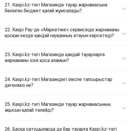
21. Kaspi.kz-тегі Магазинде тауар жарнамасына
бөлінген бюджет қалай жұмсалады?
22. Kaspi Pay-де «Маркетинг» сервисінде жарнаманы
қосқан кезде қандай науқанның атауын көрсетеді?
23. Kaspi.kz-тегі Магазинде қандай тауарларға
жарнаманы іске қоса аламын?
24. Kaspi.kz-тегі Магазиндегі ілеспе тапсырыстар
дегеніміз не?
25. Kaspi.kz-тегі Магазинде тауар жарнамасының
ақысын қалай төлейді?
26. Басқа сатушыларда да бар тауарға Kaspi.kz-тегі