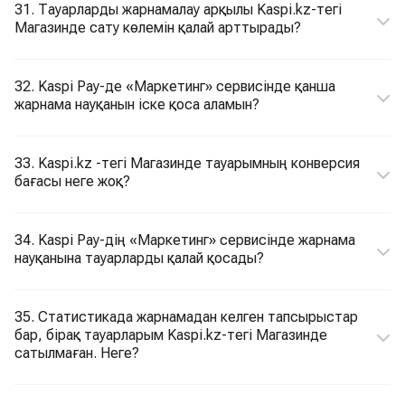
31. Тауарларды жарнамалау арқылы Kaspi.kz-тегі
Магазинде сату көлемін қалай арттырады?
32. Kaspi Pay-де «Маркетинг» сервисінде қанша
жарнама науқанын іске қоса аламын?
33. Kaspi.kz -тегі Магазинде тауарымның конверсия
бағасы неге жоқ?
34. Kaspi Pay-дің «Маркетинг» сервисінде жарнама
науқанына тауарларды қалай қосады?
35. Статистикада жарнамадан келген тапсырыстар
бар, бірақ тауарларым Kaspi.kz-тегі Магазинде
сатылмаған. Неге?