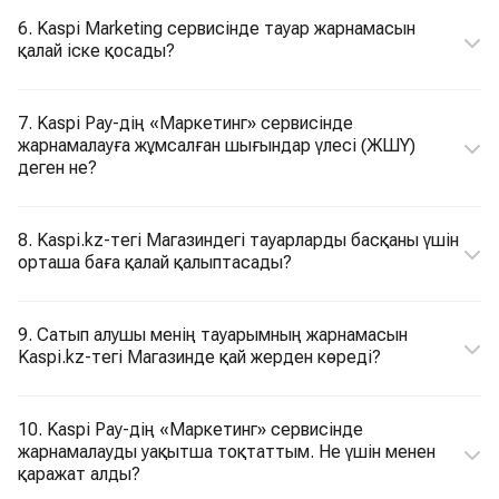
6. Kaspi Marketing сервисінде тауар жарнамасын
қалай іске қосады?
7. Kaspi Pay-дің «Маркетинг» сервисінде
жарнамалауға жұмсалған шығындар үлесі (ЖШҮ)
деген не?
8. Kaspi.kz-тегі Магазиндегі тауарларды басқаны үшін
орташа баға қалай қалыптасады?
9. Сатып алушы менің тауарымның жарнамасын
Kaspi.kz-тегі Магазинде қай жерден көреді?
10. Kaspi Pay-дің «Маркетинг» сервисінде
жарнамалауды уақытша тоқтаттым. Не үшін менен
қаражат алды?