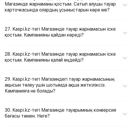
Магазинде жарнаманы қостым. Сатып алушы тауар
карточкасында олардың ұсыныстарын көре ме?
27. Kaspi.kz-тегі Магазинде тауар жарнамасын іске
қостым. Кампанияны қайдан көреді?
28. Kaspi.kz-тегі Магазинде тауар жарнамасын іске
қостым. Кампанияны қалай өңдейді?
29. Kaspi.kz-тегі Магазиндегі тауар жарнамасының
ақысын төлеу үшін шотымда ақша жеткіліксіз.
Кампанияға не болады?
30. Kaspi.kz-тегі Магазинде тауарымның конверсия
бағасы төмен. Неге?