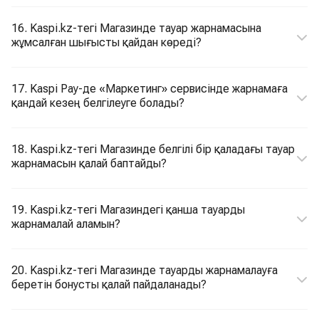
16. Kaspi.kz-тегі Магазинде тауар жарнамасына
жұмсалған шығысты қайдан көреді?
17. Kaspi Pay-де «Маркетинг» сервисінде жарнамаға
қандай кезең белгілеуге болады?
18. Kaspi.kz-тегі Магазинде белгілі бір қаладағы тауар
жарнамасын қалай баптайды?
19. Kaspi.kz-тегі Магазиндегі қанша тауарды
жарнамалай аламын?
20. Kaspi.kz-тегі Магазинде тауарды жарнамалауға
беретін бонусты қалай пайдаланады?