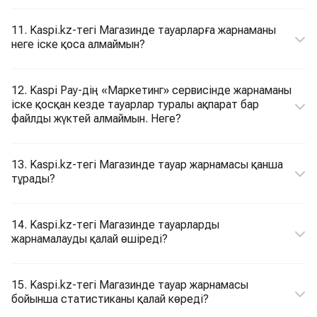
11. Kaspi.kz-тегі Магазинде тауарларға жарнаманы
неге іске қоса алмаймын?
12. Kaspi Pay-дің «Маркетинг» сервисінде жарнаманы
іске қосқан кезде тауарлар туралы ақпарат бар
файлды жүктей алмаймын. Неге?
13. Kaspi.kz-тегі Магазинде тауар жарнамасы қанша
тұрады?
14. Kaspi.kz-тегі Магазинде тауарларды
жарнамалауды қалай өшіреді?
15. Kaspi.kz-тегі Магазинде тауар жарнамасы
бойынша статистиканы қалай көреді?