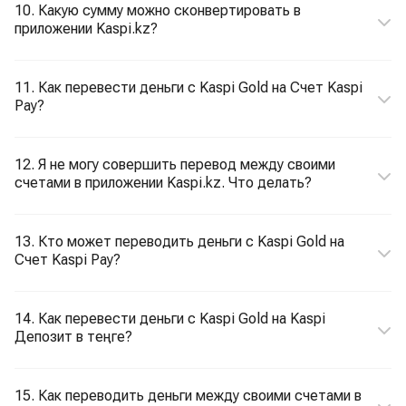
10. Какую сумму можно сконвертировать в
приложении Kaspi.kz?
11. Как перевести деньги с Kaspi Gold на Счет Kaspi
Pay?
12. Я не могу совершить перевод между своими
счетами в приложении Kaspi.kz. Что делать?
13. Кто может переводить деньги с Kaspi Gold на
Счет Kaspi Pay?
14. Как перевести деньги с Kaspi Gold на Kaspi
Депозит в теңге?
15. Как переводить деньги между своими счетами в