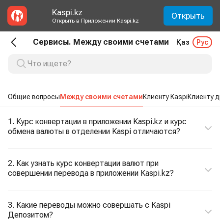
Kaspi.kz
Открыть
Открыть в Приложении Kaspi.kz
Сервисы. Между своими счетами
Қаз
Рус
Общие вопросы
Между своими счетами
Клиенту Kaspi
Клиенту д
1. Курс конвертации в приложении Kaspi.kz и курс
обмена валюты в отделении Kaspi отличаются?
2. Как узнать курс конвертации валют при
совершении перевода в приложении Kaspi.kz?
3. Какие переводы можно совершать с Kaspi
Депозитом?