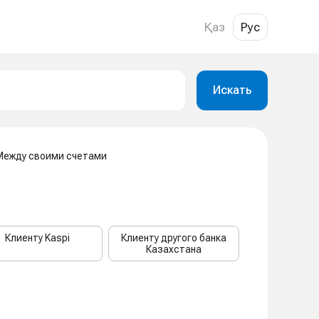
Қаз
Рус
Искать
Между своими счетами
Клиенту Kaspi
Клиенту другого банка
Казахстана