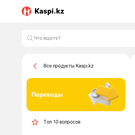
Все продукты Kaspi.kz
Переводы
Топ 10 вопросов