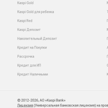
Kaspi Gold
Kaspi Gold для ребенка
Kaspi Red
Kaspi Депозит
Накопительный Депозит
Кредит на Покупки
Рассрочка
Кредит для ИП
Кредит Наличными
© 2012-2026, АО «Kaspi Bank»
Лицензия
(Универсальная банковская лицензия) на про