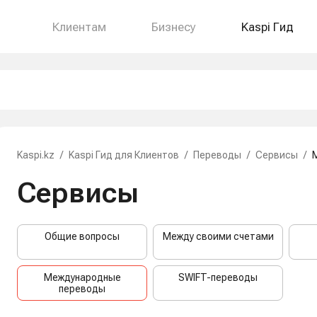
Клиентам
Бизнесу
Kaspi Гид
Kaspi.kz
/
Kaspi Гид для Клиентов
/
Переводы
/
Сервисы
/
Сервисы
Общие вопросы
Между своими счетами
Международные
SWIFT-переводы
переводы