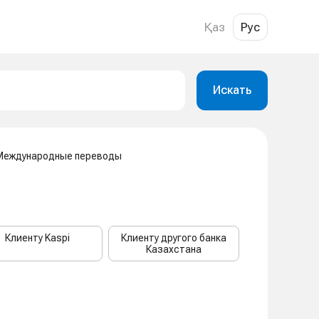
Қаз
Рус
Искать
Международные переводы
Клиенту Kaspi
Клиенту другого банка
Казахстана