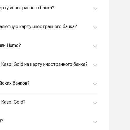
карту иностранного банка?
ивалютную карту иностранного банка?
 или Humo?
 Kaspi Gold на карту иностранного банка?
йских банков?
 Kaspi Gold?
d?