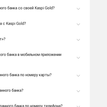
ого банка со своей Kaspi Gold?
а с Kaspi Gold?
рт»?
нного банка в мобильном приложении
анного банка по номеру карты?
анного банка?
транного банка по номеру телефона?