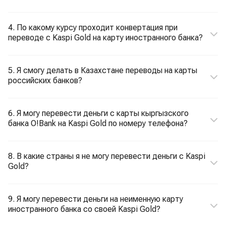
4. По какому курсу проходит конвертация при
переводе с Kaspi Gold на карту иностранного банка?
5. Я смогу делать в Казахстане переводы на карты
российских банков?
6. Я могу перевести деньги с карты кыргызского
банка O!Bank на Kaspi Gold по номеру телефона?
8. В какие страны я не могу перевести деньги с Kaspi
Gold?
9. Я могу перевести деньги на неименную карту
иностранного банка со своей Kaspi Gold?