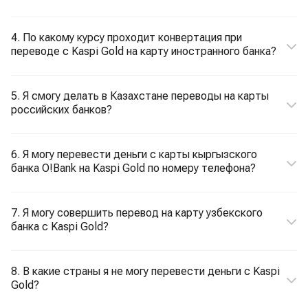
4. По какому курсу проходит конвертация при
переводе с Kaspi Gold на карту иностранного банка?
5. Я смогу делать в Казахстане переводы на карты
российских банков?
6. Я могу перевести деньги с карты кыргызского
банка O!Bank на Kaspi Gold по номеру телефона?
7. Я могу совершить перевод на карту узбекского
банка с Kaspi Gold?
8. В какие страны я не могу перевести деньги с Kaspi
Gold?