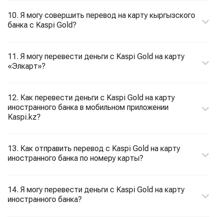
10. Я могу совершить перевод на карту кыргызского
банка с Kaspi Gold?
11. Я могу перевести деньги с Kaspi Gold на карту
«Элкарт»?
12. Как перевести деньги с Kaspi Gold на карту
иностранного банка в мобильном приложении
Kaspi.kz?
13. Как отправить перевод с Kaspi Gold на карту
иностранного банка по номеру карты?
14. Я могу перевести деньги с Kaspi Gold на карту
иностранного банка?