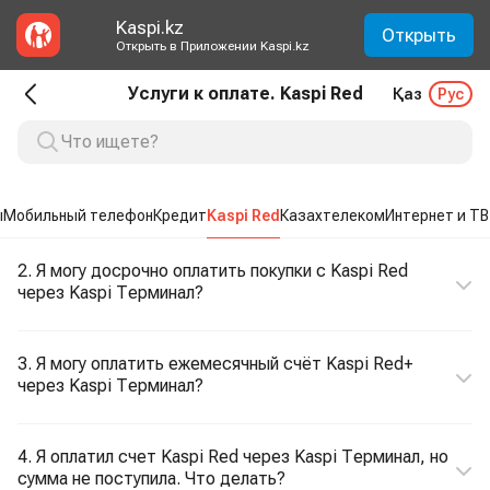
Kaspi.kz
Открыть
Открыть в Приложении Kaspi.kz
Услуги к оплате. Kaspi Red
Қаз
Рус
ы
Мобильный телефон
Кредит
Kaspi Red
Казахтелеком
Интернет и ТВ
2. Я могу досрочно оплатить покупки с Kaspi Red
через Kaspi Терминал?
3. Я могу оплатить ежемесячный счёт Kaspi Red+
через Kaspi Терминал?
4. Я оплатил счет Kaspi Red через Kaspi Терминал, но
сумма не поступила. Что делать?