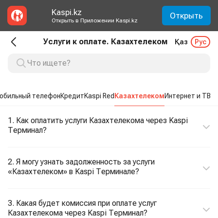
Kaspi.kz
Открыть
Открыть в Приложении Kaspi.kz
Услуги к оплате. Казахтелеком
Қаз
Рус
обильный телефон
Кредит
Kaspi Red
Казахтелеком
Интернет и ТВ
1. Как оплатить услуги Казахтелекома через Kaspi
Терминал?
2. Я могу узнать задолженность за услуги
«Казахтелеком» в Kaspi Терминале?
3. Какая будет комиссия при оплате услуг
Казахтелекома через Kaspi Терминал?