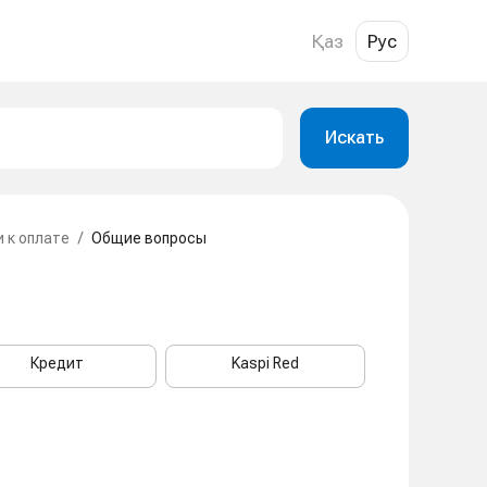
Қаз
Рус
Искать
и к оплате
/
Общие вопросы
Кредит
Kaspi Red