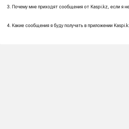
3. Почему мне приходят сообщения от Kaspi.kz, если я н
4. Какие сообщения я буду получать в приложении Kaspi.k