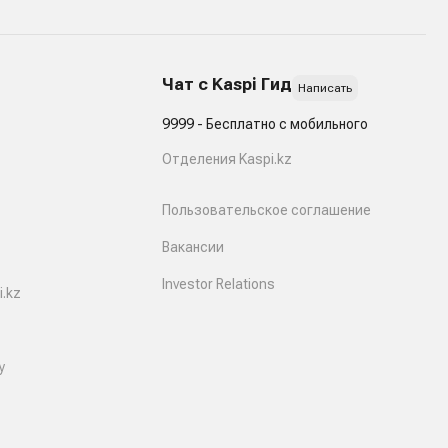
Чат с Kaspi Гид
Написать
9999 - Бесплатно с мобильного
Отделения Kaspi.kz
Пользовательское соглашение
Вакансии
Investor Relations
.kz
y