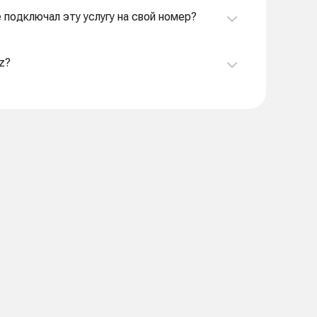
е подключал эту услугу на свой номер?
z?