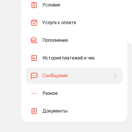
Условия
Услуги к оплате
Пополнение
История платежей и чек
Сообщения
Разное
Документы