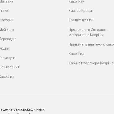
Магазин
Kaspi Pay
Travel
Бизнес Кредит
Платежи
Кредит для ИП
Мой Банк
Продавать в Интернет-
магазине на Kaspi.kz
Переводы
Принимать платежи с Kaspi
Акции
Kaspi Гид
Госуслуги
Кабинет партнера Kaspi Pa
Объявления
Kaspi Гид
ведение банковских и иных