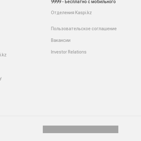
9999 - Бесплатно с мобильного
Отделения Kaspi.kz
Пользовательское соглашение
Вакансии
Investor Relations
.kz
y