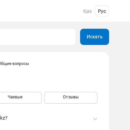
Қаз
Рус
Искать
Общие вопросы
Чаевые
Отзывы
.kz?