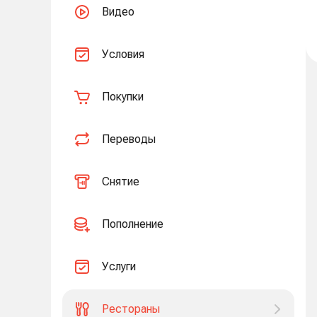
Видео
Условия
Покупки
Переводы
Снятие
Пополнение
Услуги
Рестораны