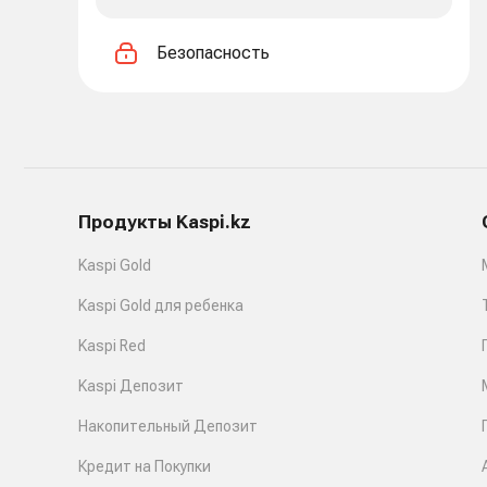
Безопасность
Продукты Kaspi.kz
Kaspi Gold
Kaspi Gold для ребенка
Kaspi Red
Kaspi Депозит
Накопительный Депозит
Кредит на Покупки