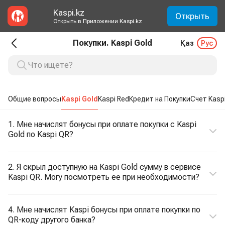
Kaspi.kz
Открыть
Открыть в Приложении Kaspi.kz
Покупки. Kaspi Gold
Қаз
Рус
Общие вопросы
Kaspi Gold
Kaspi Red
Кредит на Покупки
Счет Kaspi
1. Мне начислят бонусы при оплате покупки с Kaspi
Gold по Kaspi QR?
2. Я скрыл доступную на Kaspi Gold сумму в сервисе
Kaspi QR. Могу посмотреть ее при необходимости?
4. Мне начислят Kaspi бонусы при оплате покупки по
QR-коду другого банка?