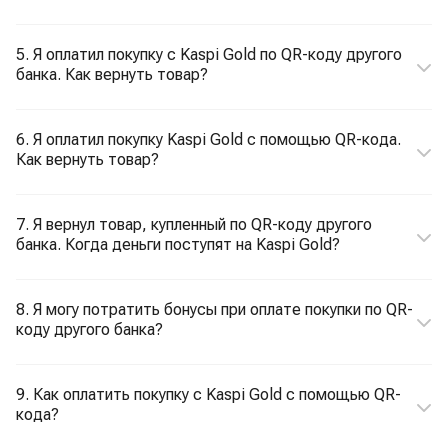
5. Я оплатил покупку с Kaspi Gold по QR-коду другого
банка. Как вернуть товар?
6. Я оплатил покупку Kaspi Gold с помощью QR-кода.
Как вернуть товар?
7. Я вернул товар, купленный по QR-коду другого
банка. Когда деньги поступят на Kaspi Gold?
8. Я могу потратить бонусы при оплате покупки по QR-
коду другого банка?
9. Как оплатить покупку с Kaspi Gold с помощью QR-
кода?