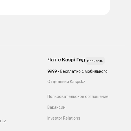
Чат с Kaspi Гид
Написать
9999 - Бесплатно с мобильного
Отделения Kaspi.kz
Пользовательское соглашение
Вакансии
Investor Relations
.kz