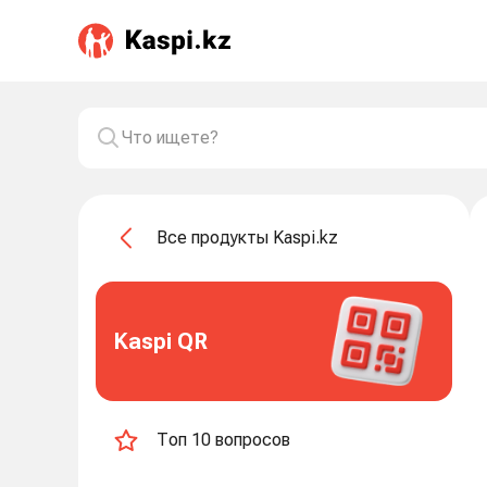
Все продукты Kaspi.kz
Kaspi QR
Топ 10 вопросов