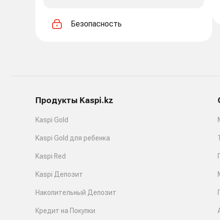
Безопасность
Продукты Kaspi.kz
Kaspi Gold
Kaspi Gold для ребенка
Kaspi Red
Kaspi Депозит
Накопительный Депозит
Кредит на Покупки