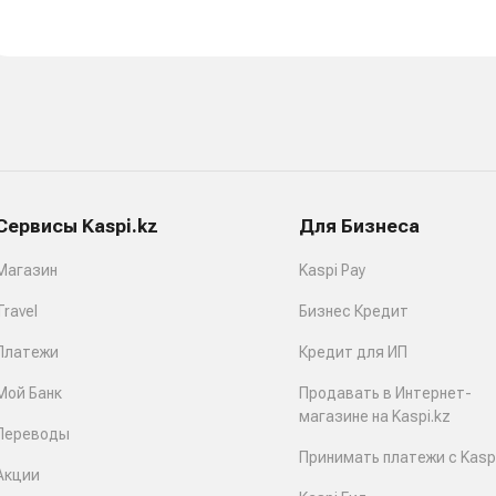
Сервисы Kaspi.kz
Для Бизнеса
Магазин
Kaspi Pay
Travel
Бизнес Кредит
Платежи
Кредит для ИП
Мой Банк
Продавать в Интернет-
магазине на Kaspi.kz
Переводы
Принимать платежи с Kaspi
Акции