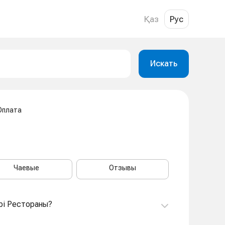
Қаз
Рус
Искать
Оплата
Чаевые
Отзывы
spi Рестораны?