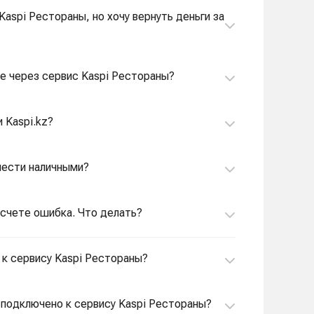
Kaspi Рестораны, но хочу вернуть деньги за
те через сервис Kaspi Рестораны?
 Kaspi.kz?
внести наличными?
 счете ошибка. Что делать?
о к сервису Kaspi Рестораны?
ое подключено к сервису Kaspi Рестораны?