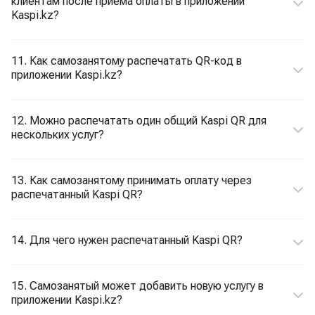
клиентам после приема оплаты в приложении
Kaspi.kz?
11. Как самозанятому распечатать QR-код в
приложении Kaspi.kz?
12. Можно распечатать один общий Kaspi QR для
нескольких услуг?
13. Как самозанятому принимать оплату через
распечатанный Kaspi QR?
14. Для чего нужен распечатанный Kaspi QR?
15. Самозанятый может добавить новую услугу в
приложении Kaspi.kz?