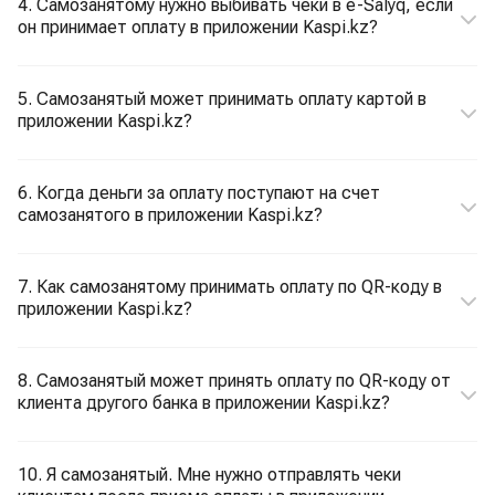
4. Самозанятому нужно выбивать чеки в e-Salyq, если
он принимает оплату в приложении Kaspi.kz?
5. Самозанятый может принимать оплату картой в
приложении Kaspi.kz?
6. Когда деньги за оплату поступают на счет
самозанятого в приложении Kaspi.kz?
7. Как самозанятому принимать оплату по QR-коду в
приложении Kaspi.kz?
8. Самозанятый может принять оплату по QR-коду от
клиента другого банка в приложении Kaspi.kz?
10. Я самозанятый. Мне нужно отправлять чеки