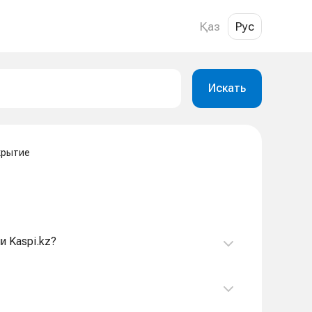
Қаз
Рус
Искать
крытие
и Kaspi.kz?