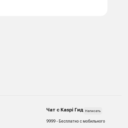
Чат с Kaspi Гид
Написать
9999 - Бесплатно с мобильного