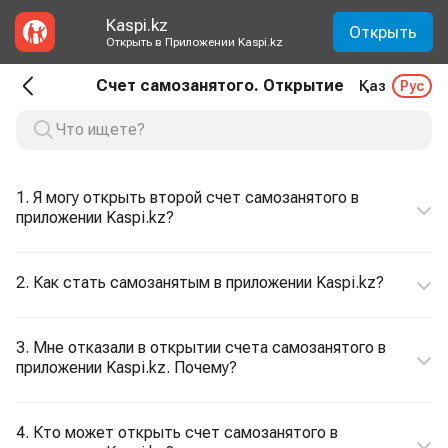
Kaspi.kz
Открыть
Открыть в Приложении Kaspi.kz
Счет самозанятого. Открытие
Қаз
Рус
1. Я могу открыть второй счет самозанятого в
приложении Kaspi.kz?
2. Как стать самозанятым в приложении Kaspi.kz?
3. Мне отказали в открытии счета самозанятого в
приложении Kaspi.kz. Почему?
4. Кто может открыть счет самозанятого в