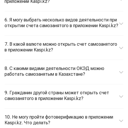
приложении Kaspi.kz?
6. Я могу выбрать несколько видов деятельности при
открытии счета самозанятого в приложении Kaspi.kz?
7. В какой валюте можно открыть счет самозанятого
в приложении Kaspi.kz?
8. С какими видами деятельности ОКЭД можно
работать самозанятым в Казахстане?
9. Гражданин другой страны может открыть счет
самозанятого в приложении Kaspi.kz?
10. Не могу пройти фотоверификацию в приложении
Kaspi.kz. Что делать?