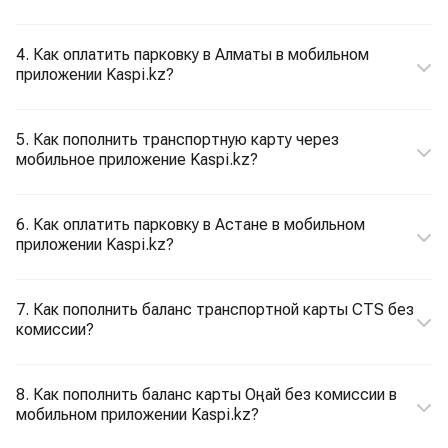
4. Как оплатить парковку в Алматы в мобильном
приложении Kaspi.kz?
5. Как пополнить транспортную карту через
мобильное приложение Kaspi.kz?
6. Как оплатить парковку в Астане в мобильном
приложении Kaspi.kz?
7. Как пополнить баланс транспортной карты CTS без
комиссии?
8. Как пополнить баланс карты Оңай без комиссии в
мобильном приложении Kaspi.kz?