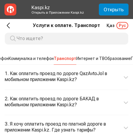
Kaspi.kz
Открыть
Открыть в Приложении Kaspi.kz
Услуги к оплате. Транспорт
Қаз
Рус
ефон
Коммуналка и телефон
Транспорт
Интернет и ТВ
Образование
1. Как оплатить проезд по дороге QazAvtoJol в
мобильном приложении Kaspi.kz?
2. Как оплатить проезд по дороге БАКАД в
мобильном приложении Kaspi.kz?
3. Я хочу оплатить проезд по платной дороге в
приложении Kaspi.kz. Где узнать тарифы?