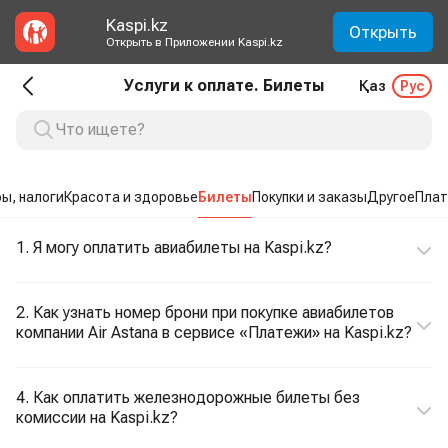
Kaspi.kz
Открыть
Открыть в Приложении Kaspi.kz
Услуги к оплате. Билеты
Қаз
Рус
ы, налоги
Красота и здоровье
Билеты
Покупки и заказы
Другое
Плат
1. Я могу оплатить авиабилеты на Kaspi.kz?
2. Как узнать номер брони при покупке авиабилетов
компании Air Astana в сервисе «Платежи» на Kaspi.kz?
4. Как оплатить железнодорожные билеты без
комиссии на Kaspi.kz?