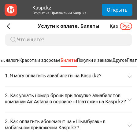
Kaspi.kz
Открыть
Открыть в Приложении Kaspi.kz
Услуги к оплате. Билеты
Қаз
Рус
ы, налоги
Красота и здоровье
Билеты
Покупки и заказы
Другое
Плат
1. Я могу оплатить авиабилеты на Kaspi.kz?
2. Как узнать номер брони при покупке авиабилетов
компании Air Astana в сервисе «Платежи» на Kaspi.kz?
3. Как оплатить абонемент на «Шымбулак» в
мобильном приложении Kaspi.kz?