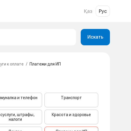
Қаз
Рус
Искать
уги к оплате
/
Платежи для ИП
муналка и телефон
Транспорт
осуслуги, штрафы,
Красота и здоровье
налоги