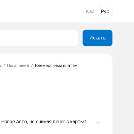
Қаз
Рус
Искать
о
/
Погашение
/
Ежемесячный платеж
а Новое Авто, не снимая денег с карты?