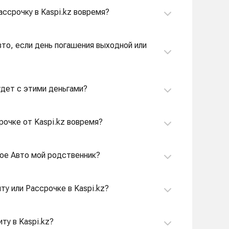
рассрочку в Kaspi.kz вовремя?
вто, если день погашения выходной или
удет с этими деньгами?
срочке от Kaspi.kz вовремя?
вое Авто мой родственник?
ту или Рассрочке в Kaspi.kz?
ту в Kaspi.kz?