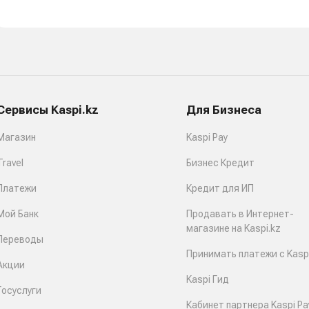
Сервисы Kaspi.kz
Для Бизнеса
Магазин
Kaspi Pay
Travel
Бизнес Кредит
Платежи
Кредит для ИП
Мой Банк
Продавать в Интернет-
магазине на Kaspi.kz
Переводы
Принимать платежи с Kaspi
Акции
Kaspi Гид
Госуслуги
Кабинет партнера Kaspi Pa