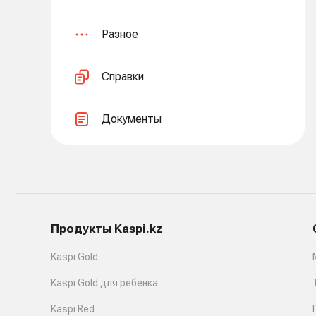
Разное
Справки
Документы
Продукты Kaspi.kz
Kaspi Gold
Kaspi Gold для ребенка
Kaspi Red