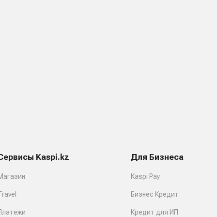
Сервисы Kaspi.kz
Для Бизнеса
Магазин
Kaspi Pay
Travel
Бизнес Кредит
Платежи
Кредит для ИП