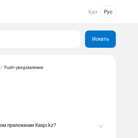
Қаз
Рус
Искать
/
Push-уведомления
ном приложении Kaspi.kz?