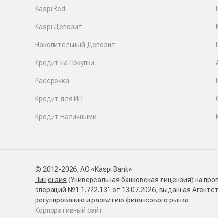
Kaspi Red
Kaspi Депозит
Накопительный Депозит
Кредит на Покупки
Рассрочка
Кредит для ИП
Кредит Наличными
© 2012-2026, АО «Kaspi Bank»
Лицензия
(Универсальная банковская лицензия) на про
операций №1.1.722.131 от 13.07.2026, выданная Агентс
регулированию и развитию финансового рынка
Корпоративный сайт