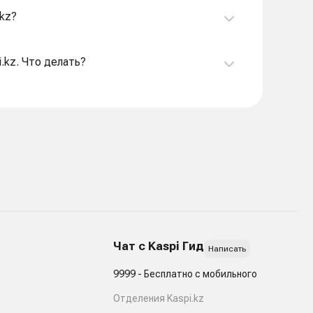
.kz?
.kz. Что делать?
Чат с Kaspi Гид
Написать
9999 - Бесплатно с мобильного
Отделения Kaspi.kz