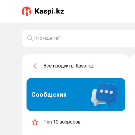
Все продукты Kaspi.kz
Сообщения
Топ 10 вопросов