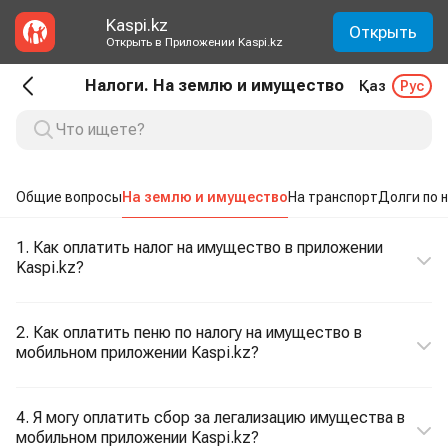
Kaspi.kz
Открыть
Открыть в Приложении Kaspi.kz
Налоги. На землю и имущество
Қаз
Рус
Общие вопросы
На землю и имущество
На транспорт
Долги по 
1. Как оплатить налог на имущество в приложении
Kaspi.kz?
2. Как оплатить пеню по налогу на имущество в
мобильном приложении Kaspi.kz?
4. Я могу оплатить сбор за легализацию имущества в
мобильном приложении Kaspi.kz?