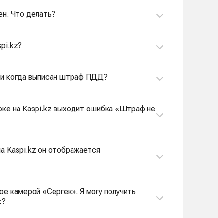
ен. Что делать?
pi.kz?
то и когда выписан штраф ПДД?
рке на Kaspi.kz выходит ошибка «Штраф не
на Kaspi.kz он отображается
е камерой «Сергек». Я могу получить
z?