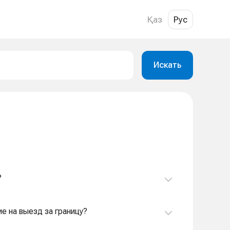
Қаз
Рус
Искать
?
ие на выезд за границу?