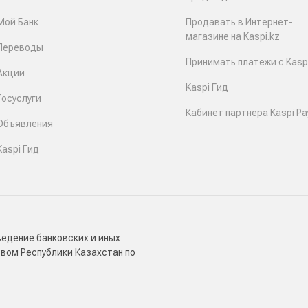
Мой Банк
Продавать в Интернет-
магазине на Kaspi.kz
Переводы
Принимать платежи с Kaspi
Акции
Kaspi Гид
Госуслуги
Кабинет партнера Kaspi Pa
Объявления
Kaspi Гид
ведение банковских и иных
твом Республики Казахстан по